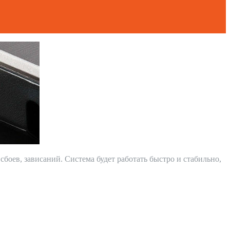
сбоев, зависаний. Система будет работать быстро и стабильно,