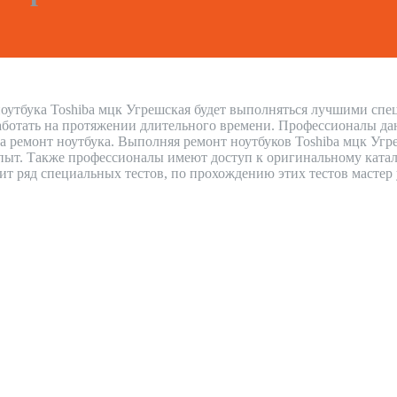
оутбука Toshiba мцк Угрешская будет выполняться лучшими спец
аботать на протяжении длительного времени. Профессионалы дают
на ремонт ноутбука. Выполняя ремонт ноутбуков Toshiba мцк Уг
ыт. Также профессионалы имеют доступ к оригинальному каталог
дит ряд специальных тестов, по прохождению этих тестов мастер