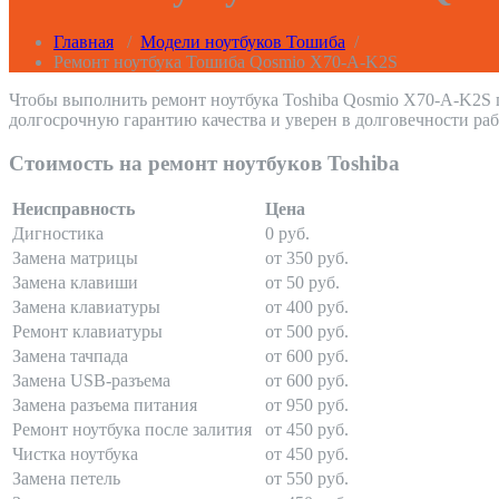
Главная
/
Модели ноутбуков Тошиба
/
Ремонт ноутбука Тошиба Qosmio X70-A-K2S
Чтобы выполнить ремонт ноутбука Toshiba Qosmio X70-A-K2S
долгосрочную гарантию качества и уверен в долговечности раб
Стоимость на ремонт ноутбуков Toshiba
Неисправность
Цена
Дигностика
0 руб.
Замена матрицы
от 350 руб.
Замена клавиши
от 50 руб.
Замена клавиатуры
от 400 руб.
Ремонт клавиатуры
от 500 руб.
Замена тачпада
от 600 руб.
Замена USB-разъема
от 600 руб.
Замена разъема питания
от 950 руб.
Ремонт ноутбука после залития
от 450 руб.
Чистка ноутбука
от 450 руб.
Замена петель
от 550 руб.